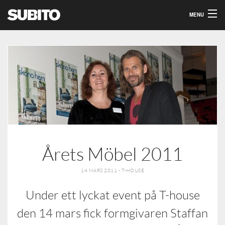
MENU
Om Oss
Våra events
Kontakt
Årets Möbel 2011
14 MARS 2011 - T-HOUSE
Under ett lyckat event på T-house
den 14 mars fick formgivaren Staffan