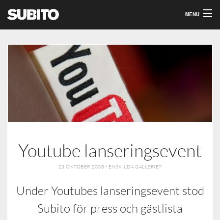
MENU
Om Oss
Våra events
Kontakt
Youtube lanseringsevent
23 OKTOBER 2008 - ENSKILDA GALLERIET
Under Youtubes lanseringsevent stod
Subito för press och gästlista