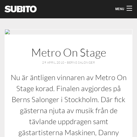
MENU
Om Oss
Våra events
Kontakt
Metro On Stage
29 APRIL 2010 - BERNS SALONGER
Nu är äntligen vinnaren av Metro On
Stage korad. Finalen avgjordes på
Berns Salonger i Stockholm. Där fick
gästerna njuta av musik från de
tävlande uppdragen samt
gästartisterna Maskinen, Danny